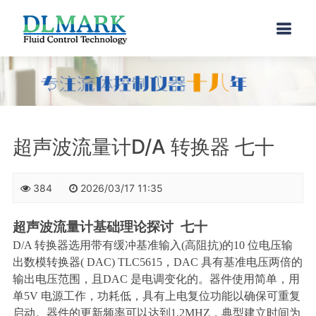
超声波流量计D/A 转换器 七十
384
2026/03/17 11:35
超声波流量计基础理论探讨
七十
D/A
转换器选用带有缓冲基准输入
(
高阻抗
)
的
10
位电压输
出数模转换器
( DAC) TLC5615
，
DAC
具有基准电压两倍的
输出电压范围，且
DAC
是电调变化的。器件使用简单，用
单
5V
电源工作，功耗低，具有上电复位功能以确保可重复
启动。器件的更新频率可以达到
1.2MHZ
，典型建立时间为